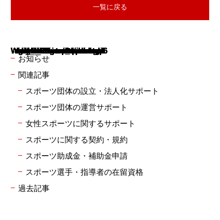
一覧に戻る
Warning
Warning
Warning
Warning
Warning
Warning
Warning
Warning
Warning
: Undefined array key "use_desc_for_title" in
: Undefined array key "use_desc_for_title" in
: Undefined array key "use_desc_for_title" in
: Undefined array key "use_desc_for_title" in
: Undefined array key "use_desc_for_title" in
: Undefined array key "use_desc_for_title" in
: Undefined array key "use_desc_for_title" in
: Undefined array key "use_desc_for_title" in
: Undefined array key "use_desc_for_title" in
/home/xs939301/rsugimoto.com/public_html/wp/wp-includes/class-walker-category.php
/home/xs939301/rsugimoto.com/public_html/wp/wp-includes/class-walker-category.php
/home/xs939301/rsugimoto.com/public_html/wp/wp-includes/class-walker-category.php
/home/xs939301/rsugimoto.com/public_html/wp/wp-includes/class-walker-category.php
/home/xs939301/rsugimoto.com/public_html/wp/wp-includes/class-walker-category.php
/home/xs939301/rsugimoto.com/public_html/wp/wp-includes/class-walker-category.php
/home/xs939301/rsugimoto.com/public_html/wp/wp-includes/class-walker-category.php
/home/xs939301/rsugimoto.com/public_html/wp/wp-includes/class-walker-category.php
/home/xs939301/rsugimoto.com/public_html/wp/wp-includes/class-walker-category.php
116
116
116
116
116
116
116
116
116
お知らせ
関連記事
スポーツ団体の設立・法人化サポート
スポーツ団体の運営サポート
女性スポーツに関するサポート
スポーツに関する契約・規約
スポーツ助成金・補助金申請
スポーツ選手・指導者の在留資格
過去記事