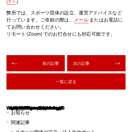
け＞
」
弊所では、スポーツ団体の設立、運営アドバイスなど
行っています。ご依頼の際は、
メール
またはお電話に
てお問い合わせください。
リモート（Zoom）でのお打合せにも対応可能です。
前の記事
次の記事
一覧に戻る
Warning
Warning
Warning
Warning
Warning
Warning
Warning
Warning
Warning
: Undefined array key "use_desc_for_title" in
: Undefined array key "use_desc_for_title" in
: Undefined array key "use_desc_for_title" in
: Undefined array key "use_desc_for_title" in
: Undefined array key "use_desc_for_title" in
: Undefined array key "use_desc_for_title" in
: Undefined array key "use_desc_for_title" in
: Undefined array key "use_desc_for_title" in
: Undefined array key "use_desc_for_title" in
/home/xs939301/rsugimoto.com/public_html/wp/wp-includes/class-walker-category.php
/home/xs939301/rsugimoto.com/public_html/wp/wp-includes/class-walker-category.php
/home/xs939301/rsugimoto.com/public_html/wp/wp-includes/class-walker-category.php
/home/xs939301/rsugimoto.com/public_html/wp/wp-includes/class-walker-category.php
/home/xs939301/rsugimoto.com/public_html/wp/wp-includes/class-walker-category.php
/home/xs939301/rsugimoto.com/public_html/wp/wp-includes/class-walker-category.php
/home/xs939301/rsugimoto.com/public_html/wp/wp-includes/class-walker-category.php
/home/xs939301/rsugimoto.com/public_html/wp/wp-includes/class-walker-category.php
/home/xs939301/rsugimoto.com/public_html/wp/wp-includes/class-walker-category.php
116
116
116
116
116
116
116
116
116
お知らせ
関連記事
スポーツ団体の設立・法人化サポート