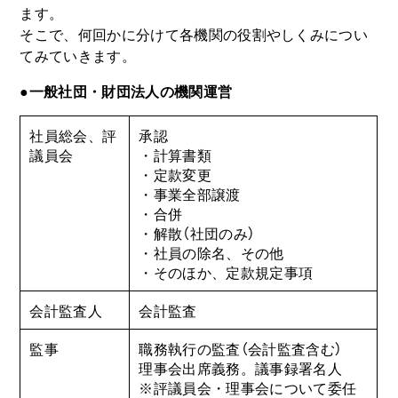
ます。
そこで、何回かに分けて各機関の役割やしくみについ
てみていきます。
●一般社団・財団法人の機関運営
社員総会、評
承認
議員会
・計算書類
・定款変更
・事業全部譲渡
・合併
・解散（社団のみ）
・社員の除名、その他
・そのほか、定款規定事項
会計監査人
会計監査
監事
職務執行の監査（会計監査含む）
理事会出席義務。議事録署名人
※評議員会・理事会について委任